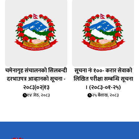
चमेनागृह संचालनको सिलबन्दी
सूचना नंः १००- करार सेवाको
दरभाउपत्र आव्हानको सूचना -
लिखित परीक्षा सम्बन्धि सूचना
२०८३|०२|१३
। (२०८३-०१-२५)
१४ जेठ, २०८३
२५ बैशाख, २०८३