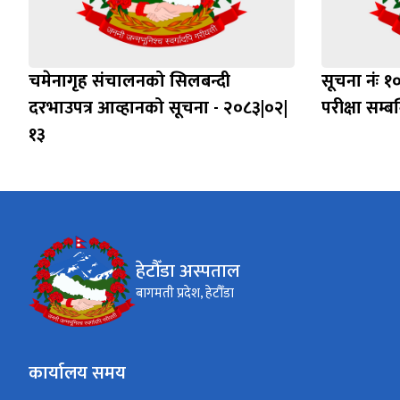
चमेनागृह संचालनको सिलबन्दी
सूचना नंः 
दरभाउपत्र आव्हानको सूचना - २०८३|०२|
परीक्षा सम्
१३
हेटौँडा अस्पताल
बागमती प्रदेश, हेटौँडा
कार्यालय समय