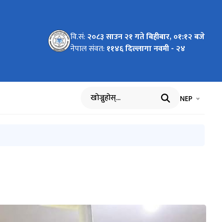
 २०८३|०२|
d -
०२
्र
२४
८३ - ०३ र
८२|०८|१४
वि.सं:
२०८३ साउन २१ गते बिहीबार, ०१:१२ बजे
नेपाल संवत:
११४६ दिल्लागा नवमी - २४
भाषा चयन गर्नुह
भाषा प
NEP
खोज्नुहोस्