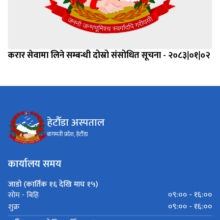
करार सेवामा लिने सम्बन्धी दोस्रो संसोधित सूचना - २०८३|०१|०२
हेटौँडा अस्पताल
बागमती प्रदेश, हेटौँडा
कार्यालय समय
जाडो (कार्तिक १६ देखि माघ १५)
०९:०० - १६:००
सोम - बिहि
०९:०० - १६:००
शुक्र