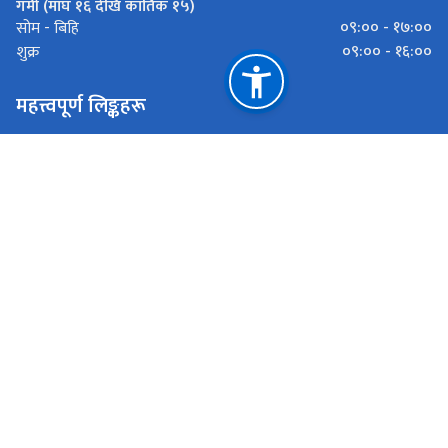
गर्मी (माघ १६ देखि कार्तिक १५)
०९:०० - १७:००
सोम - बिहि
०९:०० - १६:००
शुक्र
महत्त्वपूर्ण लिङ्कहरू
स्वास्थ्य तथा जनसङ्ख्या मन्त्रालय
स्वास्थ्य मन्त्रालय (बागमती प्रदेश)
स्वास्थ्य निर्देशनालय (बागमती प्रदेश)
मदन भण्डारी स्वास्थ्य विज्ञान प्रतिष्ठान
राष्ट्रिय प्राकृतिक स्रोत तथा वित्त आयोग
बागमती प्रदेश, हेटौँडा
hetaudahospital@bagamati.gov.np