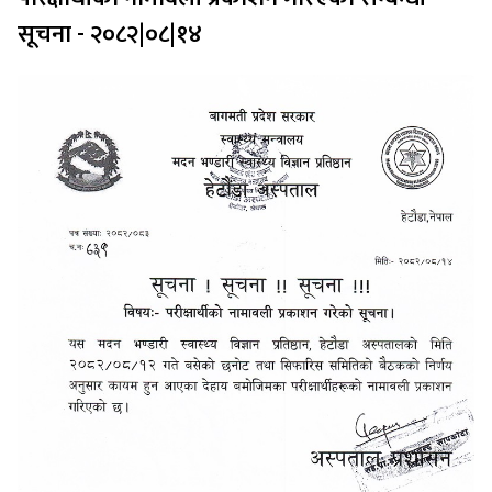
सूचना - २०८२|०८|१४