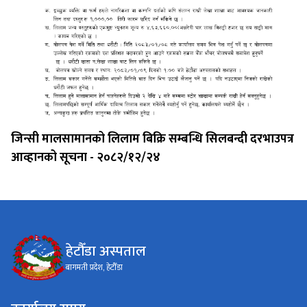
जिन्सी मालसामानको लिलाम बिक्रि सम्बन्धि सिलबन्दी दरभाउपत्र
आव्हानको सूचना - २०८२/१२/२४
हेटौँडा अस्पताल
बागमती प्रदेश, हेटौँडा