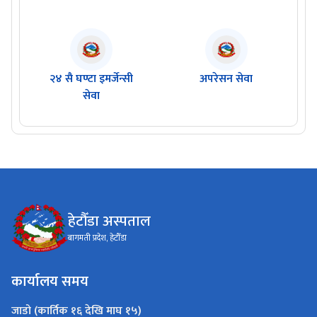
२४ सै घण्टा इमर्जेन्सी
अपरेसन सेवा
सेवा
हेटौँडा अस्पताल
बागमती प्रदेश, हेटौँडा
कार्यालय समय
जाडो (कार्तिक १६ देखि माघ १५)