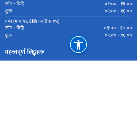
०९:०० - १६:००
सोम - बिहि
०९:०० - १६:००
शुक्र
गर्मी (माघ १६ देखि कार्तिक १५)
०९:०० - १७:००
सोम - बिहि
०९:०० - १६:००
शुक्र
महत्त्वपूर्ण लिङ्कहरू
स्वास्थ्य तथा जनसङ्ख्या मन्त्रालय
स्वास्थ्य मन्त्रालय (बागमती प्रदेश)
स्वास्थ्य निर्देशनालय (बागमती प्रदेश)
मदन भण्डारी स्वास्थ्य विज्ञान प्रतिष्ठान
राष्ट्रिय प्राकृतिक स्रोत तथा वित्त आयोग
बागमती प्रदेश, हेटौँडा
hetaudahospital@bagamati.gov.np