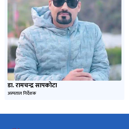
डा. रामचन्द्र सापकोटा
अस्पताल निर्देशक